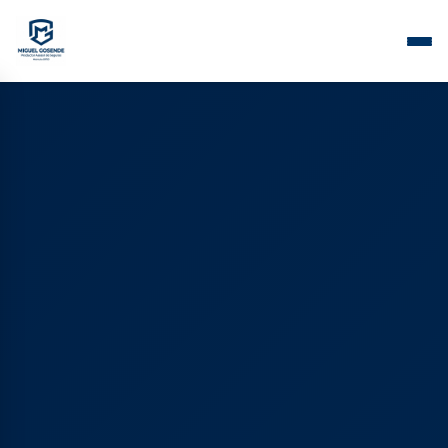
< meta name = "google-site-verification" content =
"P8BtqRc6QEmfxO43NcM3ZBCbkNBJ-jyDFBuHKez5wWI"
/>WI"